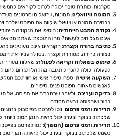
סקרנות. כותרת טובה יכולה לגרום לקוראים להמשיך
תמונות וויזואלים
: תמונות, וויזואלים וסרטונים משד
בבחירת תמונה או ויזואל שילווה את הפוסט שלכם וימ
נקודת המבט הייחודית
: הוסיפו את הנקודה הייחו
אינם מצליחים לעשות? מהו התוספת שאתם מביאים 
כתיבה ברורה וקצרה
: הקוראים אינם מעוניינים לה
בצורה ברורה, מסודרת וקצרה. נסו להעביר את המסר 
שימוש בשאלות וקריאה לפעולה
: שאלות מעוררות
לפעולה יכולה להגריל תגובה מהקהל ולגרום להם להת
השקעה אישית
: ספרו סיפור אישי או חוויתכם המק
לאנשים מאחורי הפוסט פנים וסיפורים.
בדיקה ועריכה
: ולאחר שכתבתם את הפוסט, אל תשכח
ברור ושהפוסט נראה מסודר.
תדירות וזמני פרסום
: נסו לפרסם בפייסבוק בזמנים
שלכתוב בבוקר ובערב יכול להיות הזמן הטוב ביותר ל
תדירות וזמני פרסום (המשך)
: נסו לפרסם בפייסבו
נשמע שלכתוב בבוקר ובערב יכול להיות הזמן הטוב בי