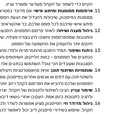
הקיים כדי לשמור על הקהל מעורער ומעורר עניין.
פרסומות ממומנות ומיתוג אישי
: אם מדובר במטרות
ממומנות בפייסבוק, שיכולות להגדיל את הגעת הפוסט
מיתוג אישי שייכנס לכל פוסט שלכם, כך שהקוראים י
ניהול מענה ושיחה
: לאחר פרסום הפוסטים, הימנעו
והתגובות שמתפרסמות והשיבו להן בצורה פעילה. שי
חזקים יותר ולהעמיק את ההשפעה של הפוסט.
ניתוח ושיפור
: תמיד הימנעו מהתמרמרות ולמדו מהנ
הנתונים של הפוסטים – כמות הלייקים, השיתופים וה
הסגנונות שעובדים הכי טוב? השתמשו בנתונים אלו
שותפויות ושיתוף תוכן
: אחת מהאסטרטגיות היעילות 
ולשתף תוכן עם דפים או אנשים אחרים בפייסבוק שמג
הפוסטים שלכם ולהביא את הפרסום לקהל רחב יותר.
שימור עניין
: הגיבו לשיתוף ולתגובות של הקהל. יצרו
ולהגיב לתגובות בזמן אמת. העקיבו אחרי נושאי דיבור 
ניהול מדודר חי
: הפייסבוק מציע אפשרות לשדר ולנ
הקהל. שימוש בשידורי פייסבוק לייב יכול לאפשר לכ