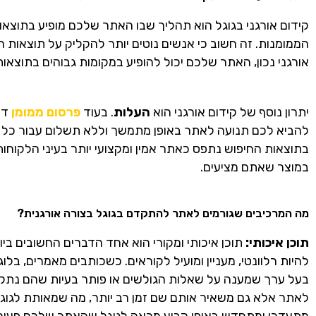
קידום אורגני בגוגל הוא תהליך שבו האתר שלכם מופיע בתוצאו
הממומנות. זה חשוב כי אנשים נוטים יותר להקליק על תוצאות ח
אורגני נכון, האתר שלכם יכול להופיע במקומות גבוהים בתוצאות 
יתרון נוסף של קידום אורגני הוא
העלות
. בעוד
פרסום ממומן
דור
להביא לכם תנועה לאתר באופן מתמשך וללא תשלום עבור כל קל
בתוצאות החיפוש נתפס כאתר אמין ומקצועי יותר בעיני הלקוחות
במוצר שאתם מציעים.
מה המרכיבים שגורמים לאתר להתקדם בגוגל בצורה אורגנית?
תוכן איכותי:
תוכן איכותי ומקורי הוא אחד הדברים החשובים ביו
להיות רלוונטי, מעניין ומועיל לקוראים. כשכותבים מאמרים, ב
בעל ערך שמענה על שאלות הגולשים או פותר בעיות שהם נתקלים
לאתר אלא גם משאיר אותם שם זמן רב יותר, מה שמאותת לגוגל
מתעדכן ומתחדש באופן קבוע מראה לגוגל שהאתר שלכם פעיל ו