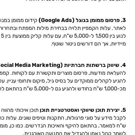
3. פרסום ממומן בגוגל (Google Ads)
קידום ממומן במנוע
לאתר. עלות הקמפיין תלויה בבחירת מילות המפתח ובתחרות 
מיידיות, אך הם דורשים ניטור שוטף.
4. שיווק ברשתות חברתיות (Social Media Marketing)
להעלאת מודעות, פרסום מוצרים ותקשורת עם לקוחות. קמפי
להגיע לקהלים ממוקדים על בסיס גיל, מיקום ותחומי עניין. 
מכ-1,000 ש"ח בחודש ולהגיע גם ל-5,000 ש"ח בהתאם להיקף ואופי הקמפיינים.
5. יצירת תוכן שיווקי ואסטרטגיית תוכן
תוכן איכותי מהוו
ש"ח למאמר, בהתאם להיקף והאיכות הנדרשים. כמו כן, מומלץ
לשמר קהל נאמן ולהגדיל את התנועה האורגנית.